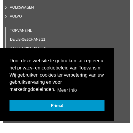
VOLKSWAGEN
VOLVO
TOPVANS.NL
DE LIERSESCHANS 11
3432 ET NIEUWEGEIN
030 - 76 333 22
Door deze website te gebruiken, accepteer u
INFO@TOPVANS.NL
het privacy- en cookiebeleid van Topvans.nl
FACEBOOK
Wij gebruiken cookies ter verbetering van uw
gebruikservaring en voor
marketingdoeleinden.
Meer info
COPYRIGHT 2019 |
PRIVACY STATEMENT
| REALISATIE
Digi
fresh
Prima!